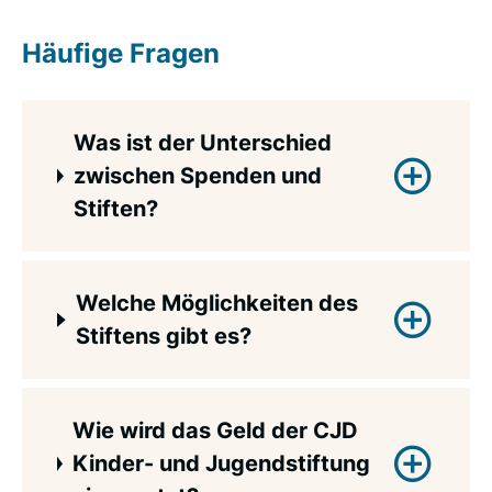
Häufige Fragen
Was ist der Unterschied
zwischen Spenden und
Stiften?
Während Spenden zeitnah verwendet
Welche Möglichkeiten des
werden, wirkt ein einmal gestifteter Betrag
Stiftens gibt es?
langfristig. Das Stiftungsvermögen bleibt
dabei in seinem Bestand immer erhalten. Das
in die Stiftung eingebrachte Kapital
Ohne großen Aufwand können Sie eine
Wie wird das Geld der CJD
erschöpft sich nie, da die Stiftung nur mit
Stiftung als Stiftungsfonds mit eigenem
Kinder- und Jugendstiftung
den Zinserträgen arbeitet.
Namen gründen. Oder Sie stocken durch eine