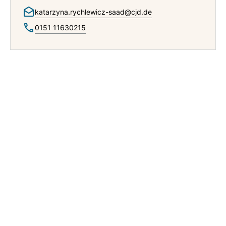
katarzyna.rychlewicz-saad@cjd.de
0151 11630215