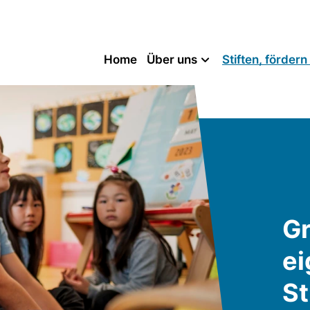
Home
Über uns
Stiften, förder
Gr
e
St